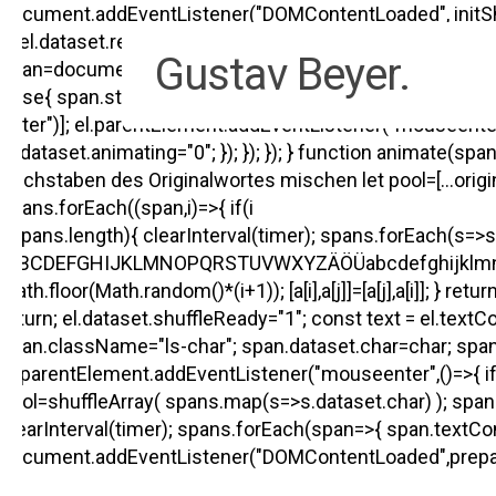
Skip
document.addEventListener("DOMContentLoaded", initShuff
to
if(el.dataset.ready) return; el.dataset.ready="1"; const ori
Gustav Beyer.
main
span=document.createElement("span"); span.className="shu
content
}else{ span.style.width=".62em"; } span.style.display="inli
letter")]; el.parentElement.addEventListener("mouseenter"
el.dataset.animating="0"; }); }); }); } function animate(s
Buchstaben des Originalwortes mischen let pool=[...original]; 
Hit enter to search or ESC to close
spans.forEach((span,i)=>{ if(i
=spans.length){ clearInterval(timer); spans.forEach(s=>s.t
"ABCDEFGHIJKLMNOPQRSTUVWXYZÄÖÜabcdefghijklmnopqrstuvwx
Math.floor(Math.random()*(i+1)); [a[i],a[j]]=[a[j],a[i]]; } 
return; el.dataset.shuffleReady="1"; const text = el.tex
span.className="ls-char"; span.dataset.char=char; span.t
el.parentElement.addEventListener("mouseenter",()=>{ if(e
pool=shuffleArray( spans.map(s=>s.dataset.char) ); spans.f
clearInterval(timer); spans.forEach(span=>{ span.textConten
document.addEventListener("DOMContentLoaded",prepare)