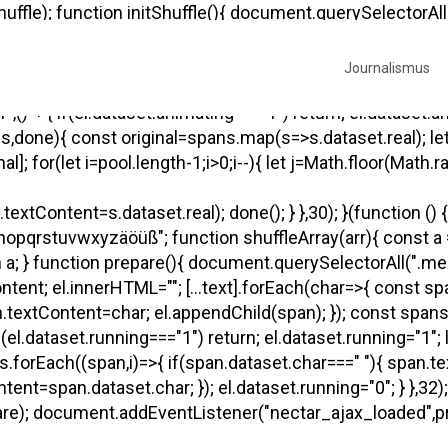
le); function initShuffle(){ document.querySelectorAll(
ginal=el.textContent; const letters=original.split(""); el.i
ffle-letter"; span.dataset.real=letter; span.textContent=
Journalismus
ne-block"; span.style.textAlign="center"; el.appendChild(sp
,()=>{ if(el.dataset.animating==="1") return; el.dataset.
pans,done){ const original=spans.map(s=>s.dataset.real); le
for(let i=pool.length-1;i>0;i--){ let j=Math.floor(Math.random
extContent=s.dataset.real); done(); } },30); }(function () 
yzäöüß"; function shuffleArray(arr){ const a = [...arr]
return a; } function prepare(){ document.querySelectorAll(".m
tContent; el.innerHTML=""; [...text].forEach(char=>{ cons
extContent=char; el.appendChild(span); }); const spans=[.
l.dataset.running==="1") return; el.dataset.running="1"; 
orEach((span,i)=>{ if(span.dataset.char===" "){ span.textC
t=span.dataset.char; }); el.dataset.running="0"; } },32); })
; document.addEventListener("nectar_ajax_loaded",prep