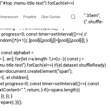
"#top .menu-title-text").forEach(el=>{
nnerHTML=""; letters.forEach(letter=>{ const
letter; if(letter===" "){ span.style.width=".35em";
search
Impressum
Projekte
Über Gustav
an); }); const spans=[...el.querySelectorAll(".shuffle-
animating="1"; animate(spans,()=>{
t progress=0; const timer=setInterval(()=>{ //
()*(i+1)); [pool[i],pool[j]]=[pool[j],pool[i]]; }
{ const alphabet =
; for(let i=a.length-1;i>0;i--){ const j =
enu-title-text").forEach(el=>{ if(el.dataset.shuffleReady)
t span=document.createElement("span");
..el.children];
let progress=0; const timer=setInterval(()=>{ const
ontent=" "; return; } if(i
=spans.length){
; }); }
are); })();