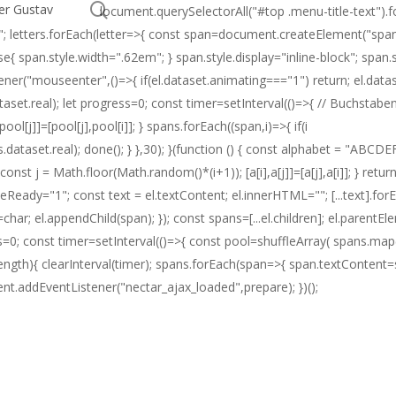
search
er Gustav
initShuffle(){ document.querySelectorAll("#top .menu-title-text").forE
L=""; letters.forEach(letter=>{ const span=document.createElement("span
se{ span.style.width=".62em"; } span.style.display="inline-block"; span.
stener("mouseenter",()=>{ if(el.dataset.animating==="1") return; el.data
et.real); let progress=0; const timer=setInterval(()=>{ // Buchstaben d
ool[j]]=[pool[j],pool[i]]; } spans.forEach((span,i)=>{ if(i
nt=s.dataset.real); done(); } },30); }(function () { const alphabe
-){ const j = Math.floor(Math.random()*(i+1)); [a[i],a[j]]=[a[j],a[i]]; } r
uffleReady="1"; const text = el.textContent; el.innerHTML=""; [...text
ar; el.appendChild(span); }); const spans=[...el.children]; el.parent
ess=0; const timer=setInterval(()=>{ const pool=shuffleArray( spans.map
ngth){ clearInterval(timer); spans.forEach(span=>{ span.textContent=span
addEventListener("nectar_ajax_loaded",prepare); })();