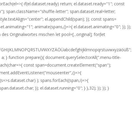
ach(el=>{ if(el.dataset.ready) return; el.dataset.ready="1"; const
"); span.className="shuffle-letter"; span.dataset.real=letter;
style.textAlign="center"; el.appendChild(span); }); const spans=
set.animating="1"; animate(spans,()=>{ el.dataset.animating="0"; }); });
es Originalwortes mischen let pool=[...original]; for(let
t = "ABCDEFGHIJKLMNOPQRSTUVWXYZÄÖÜabcdefghijklmnopqrstuvwxyzäöüß";
eturn a; } function prepare(){ document.querySelectorAll(".menu-title-
].forEach(char=>{ const span=document.createElement("span");
Element.addEventListener("mouseenter",()=>{
(s=>s.dataset.char) ); spans.forEach((span,i)=>{
.dataset.char; }); el.dataset.running="0"; } },32); }); }); }