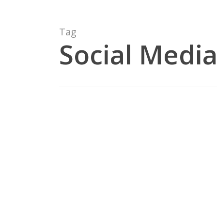
Tag
Social Medi
#meerrettich
Nachhaltigkeit
macht
Schule