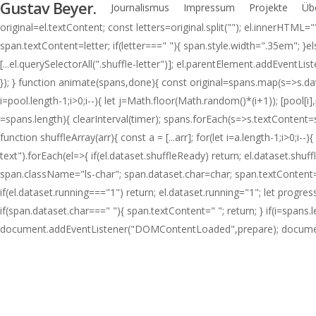
Gustav Beyer.
Journalismus
Impressum
Projekte
Üb
Skip
document.addEventListener("DOMContentLoaded", initShuffle); function 
to
original=el.textContent; const letters=original.split(""); el.innerHTM
main
span.textContent=letter; if(letter===" "){ span.style.width=".35em"; }el
content
[...el.querySelectorAll(".shuffle-letter")]; el.parentElement.addEventLi
}); } function animate(spans,done){ const original=spans.map(s=>s.datas
i=pool.length-1;i>0;i--){ let j=Math.floor(Math.random()*(i+1)); [pool[i],p
=spans.length){ clearInterval(timer); spans.forEach(s=>s.textConte
function shuffleArray(arr){ const a = [...arr]; for(let i=a.length-1;i>0;i-
text").forEach(el=>{ if(el.dataset.shuffleReady) return; el.dataset.sh
span.className="ls-char"; span.dataset.char=char; span.textContent=ch
if(el.dataset.running==="1") return; el.dataset.running="1"; let progr
if(span.dataset.char===" "){ span.textContent=" "; return; } if(i
=spans.le
document.addEventListener("DOMContentLoaded",prepare); document.