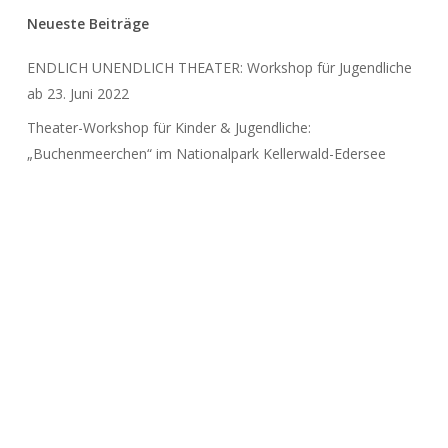
Neueste Beiträge
ENDLICH UNENDLICH THEATER: Workshop für Jugendliche
ab 23. Juni 2022
Theater-Workshop für Kinder & Jugendliche:
„Buchenmeerchen“ im Nationalpark Kellerwald-Edersee
Back to School? Wie wir an unserer Grundschule mit der
Krise umgehen. (Ein Beitrag für den internationalen Guān-
Blog)
Status und Spiel: Wie reagiere ich wertschätzend auf
herausfordernde Impulse der Kinder?
Wut im Theaterspiel begegnen: 280 Grundschüler*innen
führten „Wusical“ auf