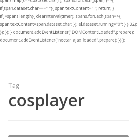
spans.map(s=>s.dataset.char) ); spans.forEach((span,i)=>{
if(span.dataset.char===" "){ span.textContent=" "; return; }
if(i
=spans.length){ clearInterval(timer); spans.forEach(span=>{
span.textContent=span.dataset.char; }); el.dataset.running="0"; } },32);
}); }); } document.addEventListener("DOMContentLoaded",prepare);
document.addEventListener("nectar_ajax_loaded",prepare); })();
Tag
cosplayer