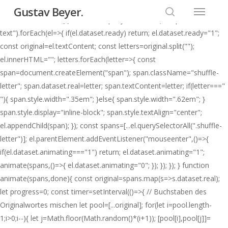
Menu
Skip
document.addEventListener("DOMContentLoaded", initShuffle);
Gustav Beyer.
to
function initShuffle(){ document.querySelectorAll("#top .menu-title-
search
main
text").forEach(el=>{ if(el.dataset.ready) return; el.dataset.ready="1";
content
const original=el.textContent; const letters=original.split("");
el.innerHTML=""; letters.forEach(letter=>{ const
span=document.createElement("span"); span.className="shuffle-
letter"; span.dataset.real=letter; span.textContent=letter; if(letter==="
"){ span.style.width=".35em"; }else{ span.style.width=".62em"; }
span.style.display="inline-block"; span.style.textAlign="center";
el.appendChild(span); }); const spans=[...el.querySelectorAll(".shuffle-
letter")]; el.parentElement.addEventListener("mouseenter",()=>{
if(el.dataset.animating==="1") return; el.dataset.animating="1";
animate(spans,()=>{ el.dataset.animating="0"; }); }); }); } function
animate(spans,done){ const original=spans.map(s=>s.dataset.real);
let progress=0; const timer=setInterval(()=>{ // Buchstaben des
Originalwortes mischen let pool=[...original]; for(let i=pool.length-
1;i>0;i--){ let j=Math.floor(Math.random()*(i+1)); [pool[i],pool[j]]=