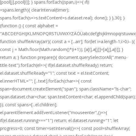
[pool[j],pool[i]]; } spans.forEach((span,i)=>{ if(i
=spans.length){ clearInterval(timer);
spans.forEach(s=>s.textContent=s.dataset.real); done(); } },30); }
(function () { const alphabet =
"ABCDEFGHIJKLMNOPQRSTUVWXYZÄÖÜabcdefghijklmnopqrstuvwxy
function shuffleArray(arr){ const a = [...arr]; for(let i=a.length-1;i>0;i--){
const j = Math.floor(Math.random()*(i+1)); [a[i],a[j]]=[a[j],a[i]]; }
return a; } function prepare(){ document.querySelectorAll(".menu-
title-text").forEach(el=>{ if(el.dataset.shuffleReady) return;
el.dataset.shuffleReady="1"; const text = el.textContent;
el.innerHTML=""; [...text].forEach(char=>{ const
span=document.createElement("span"); span.className="ls-char";
span.dataset.char=char; span.textContent=char; el.appendChild(span);
}); const spans=[...el.children];
el.parentElement.addEventListener("mouseenter",()=>{
if(el.dataset.running==="1") return; el.dataset.running="1"; let
progress=0; const timer=setInterval(()=>{ const pool=shuffleArray(