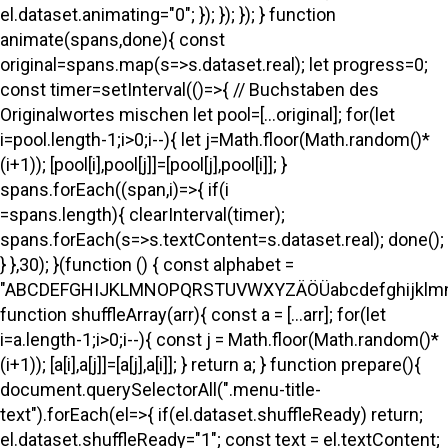
el.dataset.animating="0"; }); }); }); } function
animate(spans,done){ const
original=spans.map(s=>s.dataset.real); let progress=0;
const timer=setInterval(()=>{ // Buchstaben des
Originalwortes mischen let pool=[...original]; for(let
i=pool.length-1;i>0;i--){ let j=Math.floor(Math.random()*
(i+1)); [pool[i],pool[j]]=[pool[j],pool[i]]; }
spans.forEach((span,i)=>{ if(i
=spans.length){ clearInterval(timer);
spans.forEach(s=>s.textContent=s.dataset.real); done();
} },30); }(function () { const alphabet =
"ABCDEFGHIJKLMNOPQRSTUVWXYZÄÖÜabcdefghijklmno
function shuffleArray(arr){ const a = [...arr]; for(let
i=a.length-1;i>0;i--){ const j = Math.floor(Math.random()*
(i+1)); [a[i],a[j]]=[a[j],a[i]]; } return a; } function prepare(){
document.querySelectorAll(".menu-title-
text").forEach(el=>{ if(el.dataset.shuffleReady) return;
el.dataset.shuffleReady="1"; const text = el.textContent;