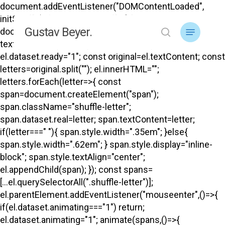
Skip
document.addEventListener("DOMContentLoaded",
to
initShuffle); function initShuffle(){
Menu
Gustav Beyer.
main
document.querySelectorAll("#top .menu-title-
search
content
text").forEach(el=>{ if(el.dataset.ready) return;
el.dataset.ready="1"; const original=el.textContent; const
letters=original.split(""); el.innerHTML="";
letters.forEach(letter=>{ const
span=document.createElement("span");
span.className="shuffle-letter";
span.dataset.real=letter; span.textContent=letter;
if(letter===" "){ span.style.width=".35em"; }else{
span.style.width=".62em"; } span.style.display="inline-
block"; span.style.textAlign="center";
el.appendChild(span); }); const spans=
[...el.querySelectorAll(".shuffle-letter")];
el.parentElement.addEventListener("mouseenter",()=>{
if(el.dataset.animating==="1") return;
el.dataset.animating="1"; animate(spans,()=>{