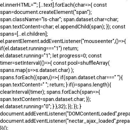
el.innerHTML=""; [...text].forEach(char=>{ const
span=document.createElement("span");
span.className="ls-char"; span.dataset.char=char;
span.textContent=char; el.appendChild(span); }); const
spans=[...el.children];
el.parentElement.addEventListener("mouseenter",()=>{
if(el.dataset.running==="1") return;
el.dataset.running="1"; let progress=0; const
timer=setInterval(()=>{ const pool=shuffleArray(
spans.map(s=>s.dataset.char) );
spans.forEach((span,i)=>{ if(span.dataset.char===" "){
span.textContent=" "; return; } if(i
=spans.length){
clearInterval(timer); spans.forEach(span=>{
span.textContent=span.dataset.char; });
el.dataset.running="0"; } },32); }); }); }
document.addEventListener("DOMContentLoaded",prepa
document.addEventListener("nectar_ajax_loaded",prepar
})();