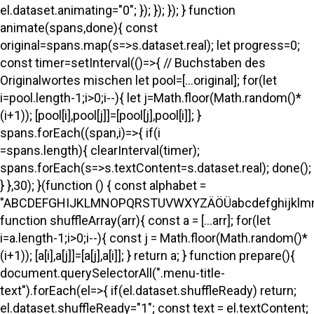
el.dataset.animating="0"; }); }); }); } function
animate(spans,done){ const
original=spans.map(s=>s.dataset.real); let progress=0;
const timer=setInterval(()=>{ // Buchstaben des
Originalwortes mischen let pool=[...original]; for(let
i=pool.length-1;i>0;i--){ let j=Math.floor(Math.random()*
(i+1)); [pool[i],pool[j]]=[pool[j],pool[i]]; }
spans.forEach((span,i)=>{ if(i
=spans.length){ clearInterval(timer);
spans.forEach(s=>s.textContent=s.dataset.real); done();
} },30); }(function () { const alphabet =
"ABCDEFGHIJKLMNOPQRSTUVWXYZÄÖÜabcdefghijklmno
function shuffleArray(arr){ const a = [...arr]; for(let
i=a.length-1;i>0;i--){ const j = Math.floor(Math.random()*
(i+1)); [a[i],a[j]]=[a[j],a[i]]; } return a; } function prepare(){
document.querySelectorAll(".menu-title-
text").forEach(el=>{ if(el.dataset.shuffleReady) return;
el.dataset.shuffleReady="1"; const text = el.textContent;