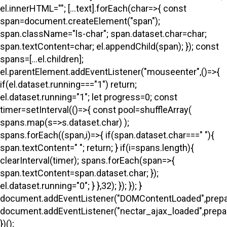
el.innerHTML=""; [...text].forEach(char=>{ const
span=document.createElement("span");
span.className="ls-char"; span.dataset.char=char;
span.textContent=char; el.appendChild(span); }); const
spans=[...el.children];
el.parentElement.addEventListener("mouseenter",()=>{
if(el.dataset.running==="1") return;
el.dataset.running="1"; let progress=0; const
timer=setInterval(()=>{ const pool=shuffleArray(
spans.map(s=>s.dataset.char) );
spans.forEach((span,i)=>{ if(span.dataset.char===" "){
span.textContent=" "; return; } if(i
=spans.length){
clearInterval(timer); spans.forEach(span=>{
span.textContent=span.dataset.char; });
el.dataset.running="0"; } },32); }); }); }
document.addEventListener("DOMContentLoaded",prepa
document.addEventListener("nectar_ajax_loaded",prepar
})();