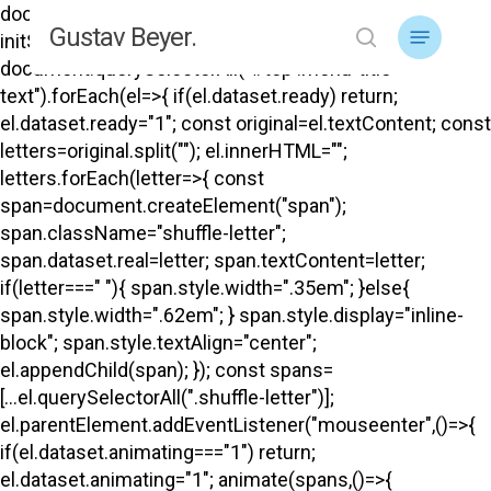
Skip
document.addEventListener("DOMContentLoaded",
Menu
Gustav Beyer.
to
initShuffle); function initShuffle(){
search
main
document.querySelectorAll("#top .menu-title-
content
text").forEach(el=>{ if(el.dataset.ready) return;
el.dataset.ready="1"; const original=el.textContent; const
letters=original.split(""); el.innerHTML="";
letters.forEach(letter=>{ const
span=document.createElement("span");
span.className="shuffle-letter";
span.dataset.real=letter; span.textContent=letter;
if(letter===" "){ span.style.width=".35em"; }else{
span.style.width=".62em"; } span.style.display="inline-
block"; span.style.textAlign="center";
el.appendChild(span); }); const spans=
[...el.querySelectorAll(".shuffle-letter")];
el.parentElement.addEventListener("mouseenter",()=>{
if(el.dataset.animating==="1") return;
el.dataset.animating="1"; animate(spans,()=>{