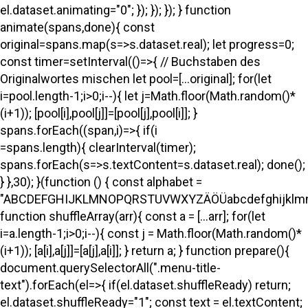
el.dataset.animating="0"; }); }); }); } function
animate(spans,done){ const
original=spans.map(s=>s.dataset.real); let progress=0;
const timer=setInterval(()=>{ // Buchstaben des
Originalwortes mischen let pool=[...original]; for(let
i=pool.length-1;i>0;i--){ let j=Math.floor(Math.random()*
(i+1)); [pool[i],pool[j]]=[pool[j],pool[i]]; }
spans.forEach((span,i)=>{ if(i
=spans.length){ clearInterval(timer);
spans.forEach(s=>s.textContent=s.dataset.real); done();
} },30); }(function () { const alphabet =
"ABCDEFGHIJKLMNOPQRSTUVWXYZÄÖÜabcdefghijklmno
function shuffleArray(arr){ const a = [...arr]; for(let
i=a.length-1;i>0;i--){ const j = Math.floor(Math.random()*
(i+1)); [a[i],a[j]]=[a[j],a[i]]; } return a; } function prepare(){
document.querySelectorAll(".menu-title-
text").forEach(el=>{ if(el.dataset.shuffleReady) return;
el.dataset.shuffleReady="1"; const text = el.textContent;