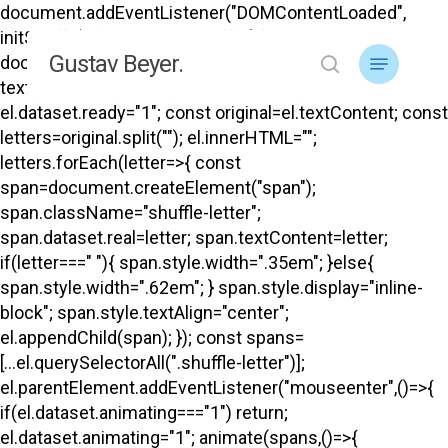
Skip
document.addEventListener("DOMContentLoaded",
to
initShuffle); function initShuffle(){
Menu
Gustav Beyer.
main
document.querySelectorAll("#top .menu-title-
search
content
text").forEach(el=>{ if(el.dataset.ready) return;
el.dataset.ready="1"; const original=el.textContent; const
letters=original.split(""); el.innerHTML="";
letters.forEach(letter=>{ const
span=document.createElement("span");
span.className="shuffle-letter";
span.dataset.real=letter; span.textContent=letter;
if(letter===" "){ span.style.width=".35em"; }else{
span.style.width=".62em"; } span.style.display="inline-
block"; span.style.textAlign="center";
el.appendChild(span); }); const spans=
[...el.querySelectorAll(".shuffle-letter")];
el.parentElement.addEventListener("mouseenter",()=>{
if(el.dataset.animating==="1") return;
el.dataset.animating="1"; animate(spans,()=>{