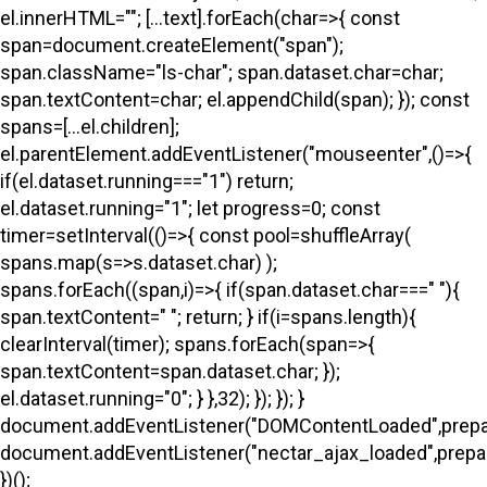
el.innerHTML=""; [...text].forEach(char=>{ const
span=document.createElement("span");
span.className="ls-char"; span.dataset.char=char;
span.textContent=char; el.appendChild(span); }); const
spans=[...el.children];
el.parentElement.addEventListener("mouseenter",()=>{
if(el.dataset.running==="1") return;
el.dataset.running="1"; let progress=0; const
timer=setInterval(()=>{ const pool=shuffleArray(
spans.map(s=>s.dataset.char) );
spans.forEach((span,i)=>{ if(span.dataset.char===" "){
span.textContent=" "; return; } if(i
=spans.length){
clearInterval(timer); spans.forEach(span=>{
span.textContent=span.dataset.char; });
el.dataset.running="0"; } },32); }); }); }
document.addEventListener("DOMContentLoaded",prepa
document.addEventListener("nectar_ajax_loaded",prepar
})();