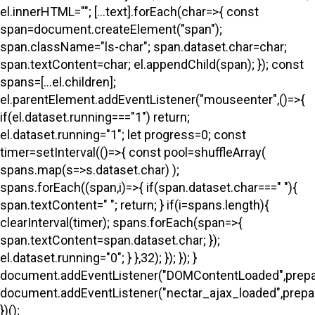
el.innerHTML=""; [...text].forEach(char=>{ const
span=document.createElement("span");
span.className="ls-char"; span.dataset.char=char;
span.textContent=char; el.appendChild(span); }); const
spans=[...el.children];
el.parentElement.addEventListener("mouseenter",()=>{
if(el.dataset.running==="1") return;
el.dataset.running="1"; let progress=0; const
timer=setInterval(()=>{ const pool=shuffleArray(
spans.map(s=>s.dataset.char) );
spans.forEach((span,i)=>{ if(span.dataset.char===" "){
span.textContent=" "; return; } if(i
=spans.length){
clearInterval(timer); spans.forEach(span=>{
span.textContent=span.dataset.char; });
el.dataset.running="0"; } },32); }); }); }
document.addEventListener("DOMContentLoaded",prepa
document.addEventListener("nectar_ajax_loaded",prepar
})();