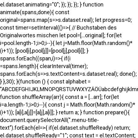
el.dataset.animating="0"; }); }); }); } function
animate(spans,done){ const
original=spans.map(s=>s.dataset.real); let progress=0;
const timer=setInterval(()=>{ // Buchstaben des
Originalwortes mischen let pool=[...original]; for(let
i=pool.length-1;i>0;i--){ let j=Math.floor(Math.random()*
(i+1)); [pool[i],pool[j]]=[pool[j],pool[i]]; }
spans.forEach((span,i)=>{ if(i
=spans.length){ clearInterval(timer);
spans.forEach(s=>s.textContent=s.dataset.real); done();
} },30); }(function () { const alphabet =
"ABCDEFGHIJKLMNOPQRSTUVWXYZÄÖÜabcdefghijklmno
function shuffleArray(arr){ const a = [...arr]; for(let
i=a.length-1;i>0;i--){ const j = Math.floor(Math.random()*
(i+1)); [a[i],a[j]]=[a[j],a[i]]; } return a; } function prepare(){
document.querySelectorAll(".menu-title-
text").forEach(el=>{ if(el.dataset.shuffleReady) return;
el.dataset.shuffleReady="1"; const text = el.textContent;