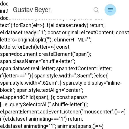
Skip
document.addEventListener("DOMContentLoaded",
Menu
Gustav Beyer.
to
initShuffle); function initShuffle(){
search
main
document.querySelectorAll("#top .menu-title-
content
text").forEach(el=>{ if(el.dataset.ready) return;
el.dataset.ready="1"; const original=el.textContent; const
letters=original.split(""); el.innerHTML="";
letters.forEach(letter=>{ const
span=document.createElement("span");
span.className="shuffle-letter";
span.dataset.real=letter; span.textContent=letter;
if(letter===" "){ span.style.width=".35em"; }else{
span.style.width=".62em"; } span.style.display="inline-
block"; span.style.textAlign="center";
el.appendChild(span); }); const spans=
[...el.querySelectorAll(".shuffle-letter")];
el.parentElement.addEventListener("mouseenter",()=>{
if(el.dataset.animating==="1") return;
el.dataset.animating="1"; animate(spans,()=>{