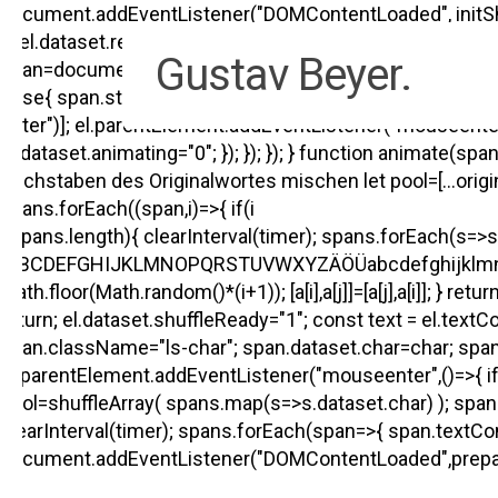
Skip
document.addEventListener("DOMContentLoaded", initShuff
to
if(el.dataset.ready) return; el.dataset.ready="1"; const ori
Gustav Beyer.
main
span=document.createElement("span"); span.className="shu
content
}else{ span.style.width=".62em"; } span.style.display="inli
letter")]; el.parentElement.addEventListener("mouseenter"
el.dataset.animating="0"; }); }); }); } function animate(s
Buchstaben des Originalwortes mischen let pool=[...original]; 
Hit enter to search or ESC to close
spans.forEach((span,i)=>{ if(i
=spans.length){ clearInterval(timer); spans.forEach(s=>s.t
"ABCDEFGHIJKLMNOPQRSTUVWXYZÄÖÜabcdefghijklmnopqrstuvwx
Math.floor(Math.random()*(i+1)); [a[i],a[j]]=[a[j],a[i]]; } 
return; el.dataset.shuffleReady="1"; const text = el.tex
span.className="ls-char"; span.dataset.char=char; span.t
el.parentElement.addEventListener("mouseenter",()=>{ if(e
pool=shuffleArray( spans.map(s=>s.dataset.char) ); spans.f
clearInterval(timer); spans.forEach(span=>{ span.textConten
document.addEventListener("DOMContentLoaded",prepare)