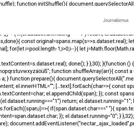
le); function initShuffle(){ document.querySelectorAll(
ginal=el.textContent; const letters=original.split(""); el.i
ffle-letter"; span.dataset.real=letter; span.textContent=
Journalismus
ne-block"; span.style.textAlign="center"; el.appendChild(sp
,()=>{ if(el.dataset.animating==="1") return; el.dataset.
pans,done){ const original=spans.map(s=>s.dataset.real); le
for(let i=pool.length-1;i>0;i--){ let j=Math.floor(Math.random
extContent=s.dataset.real); done(); } },30); }(function () 
yzäöüß"; function shuffleArray(arr){ const a = [...arr]
return a; } function prepare(){ document.querySelectorAll(".m
tContent; el.innerHTML=""; [...text].forEach(char=>{ cons
extContent=char; el.appendChild(span); }); const spans=[.
l.dataset.running==="1") return; el.dataset.running="1"; 
orEach((span,i)=>{ if(span.dataset.char===" "){ span.textC
t=span.dataset.char; }); el.dataset.running="0"; } },32); })
; document.addEventListener("nectar_ajax_loaded",prep